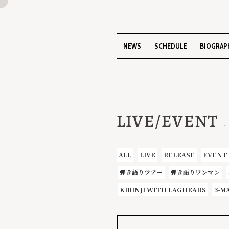
NEWS
SCHEDULE
BIOGRAP
LIVE/EVENT
ALL
LIVE
RELEASE
EVENT
弾き語りツアー
弾き語りワンマン
KIRINJI WITH LAGHEADS
3-M