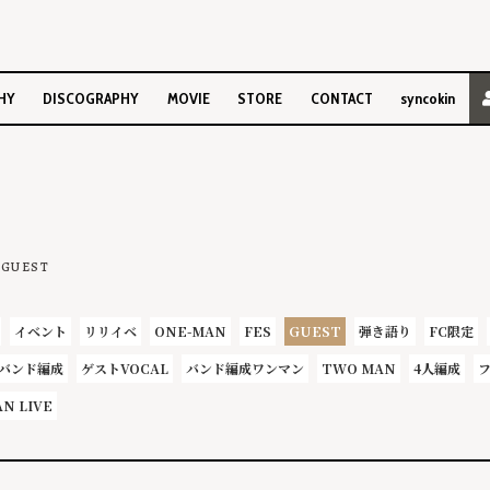
HY
DISCOGRAPHY
MOVIE
STORE
CONTACT
syncokin
GUEST
イベント
リリイベ
ONE-MAN
FES
GUEST
弾き語り
FC限定
バンド編成
ゲストVOCAL
バンド編成ワンマン
TWO MAN
4人編成
AN LIVE