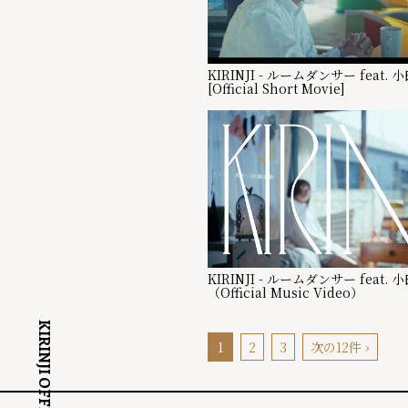
KIRINJI - ルームダンサー feat.
[Official Short Movie]
KIRINJI - ルームダンサー feat.
（Official Music Video）
KIRINJI OFFICIAL SITE
1
2
3
次の12件 ›