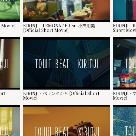
 Movie]
KIRINJI - LEMONADE feat.小田朋美
KIRINJI - fl
[Official Short Movie]
Short Movi
ort
KIRINJI - ベランダから [Official Short
KIRINJI -
Movie]
Movie]