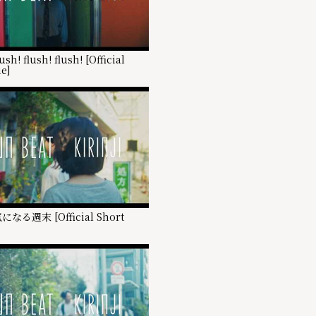
ush! flush! flush! [Official
e]
 気になる週末 [Official Short