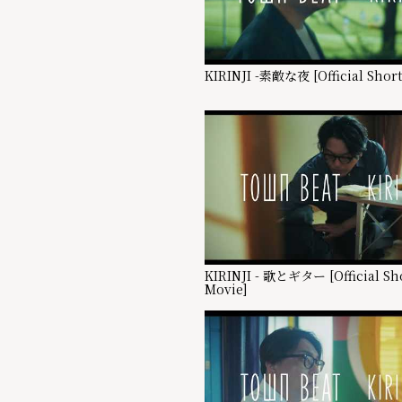
KIRINJI -素敵な夜 [Official Short
KIRINJI - 歌とギター [Official Sh
Movie]