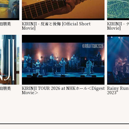
 小田朋美
KIRINJI - 反省と後悔 [Official Short
KIRINJI -
Movie]
Movie]
 小田朋美
KIRINJI TOUR 2026 at NHKホール＜Digest
Rainy Run
Movie＞
2023”