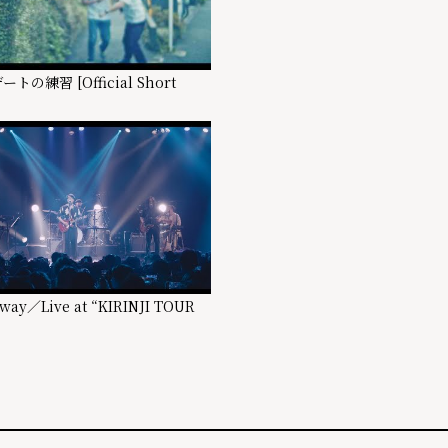
 デートの練習 [Official Short
way／Live at “KIRINJI TOUR