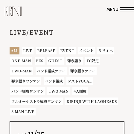
MENU
LIVE/EVENT
ALL
LIVE
RELEASE
EVENT
イベント
リリイベ
ONE-MAN
FES
GUEST
弾き語り
FC限定
TWO-MAN
バンド編成ツアー
弾き語りツアー
弾き語りワンマン
バンド編成
ゲストVOCAL
バンド編成ワンマン
TWO MAN
4人編成
フルオーケストラ編成ワンマン
KIRINJI WITH LAGHEADS
3-MAN LIVE
11/25