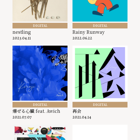
DIGITAL
DIGITAL
nestling
Rainy Runway
2023.04.11
2022.06.22
DIGITAL
DIGITAL
爆ぜる心臓 feat. Awich
再会
2021.07.07
2021.04.14