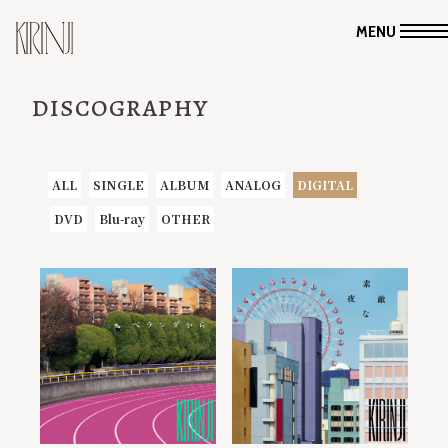
MENU
DISCOGRAPHY
ALL
SINGLE
ALBUM
ANALOG
DIGITAL
DVD
Blu-ray
OTHER