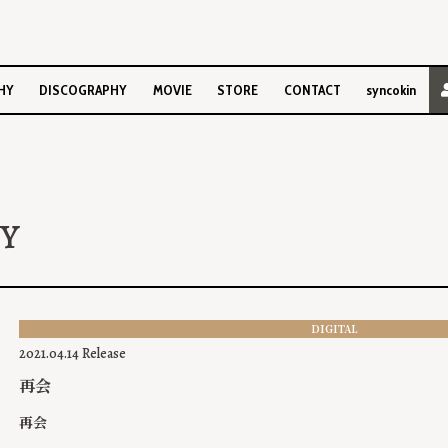
HY
DISCOGRAPHY
MOVIE
STORE
CONTACT
syncokin
Y
DIGITAL
2021.04.14 Release
再会
再会