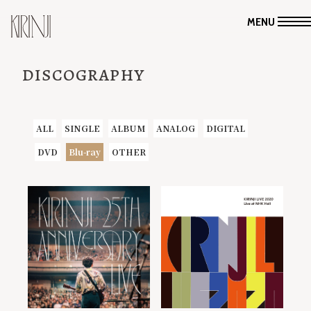
MENU
DISCOGRAPHY
ALL
SINGLE
ALBUM
ANALOG
DIGITAL
DVD
Blu-ray
OTHER