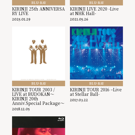
BLU-RAY
BLU-RAY
KIRINJI 25th ANNIVERSA
KIRINJI LIVE 2020 -Live
RY LIVE
at NHK Hall-
2025.01.29
2021.05.26
BLU-RAY
BLU-RAY
KIRINJI TOUR 2003 /
KIRINJI TOUR 2016 –Live
LIVE at BUDOKAN～
at Stellar Ball-
KIRINJI 20th
2017.03.22
Anniv.Special Package～
2018.12.05