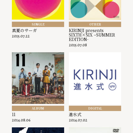
SINGLE
OTHER
真夏のサーガ
KIRINJI presents
SIXTH×SIX –SUMMER
2015.07.22
EDITION-
2015.07.08
ALBUM
DIGITAL
11
進水式
2014.08.06
2014.07.02