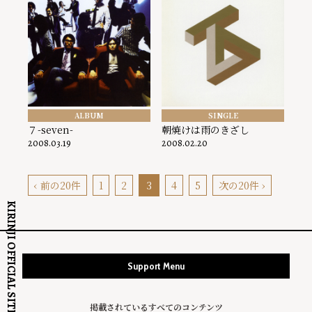
ALBUM
SINGLE
７-seven-
朝焼けは雨のきざし
2008.03.19
2008.02.20
‹ 前の20件
1
2
3
4
5
次の20件 ›
KIRINJI OFFICIAL SITE
Support Menu
掲載されているすべてのコンテンツ