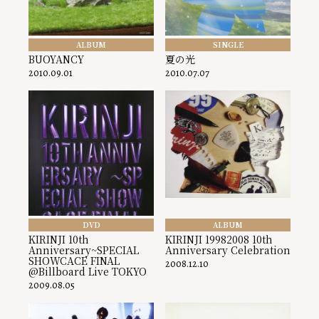
ALBUM
SINGLE
BUOYANCY
夏の光
2010.09.01
2010.07.07
DVD
ALBUM
KIRINJI 10th
KIRINJI 19982008 10th
Anniversary~SPECIAL
Anniversary Celebration
SHOWCACE FINAL
2008.12.10
@Billboard Live TOKYO
2009.08.05