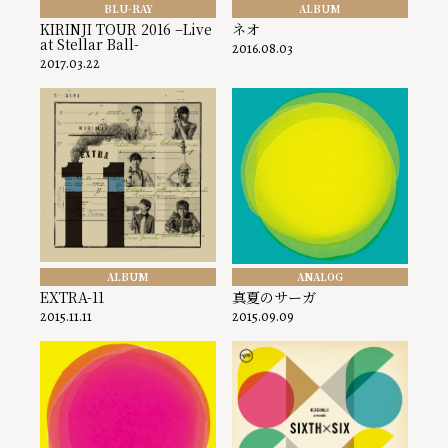
BLU-RAY
ALBUM
KIRINJI TOUR 2016 –Live
ネオ
at Stellar Ball-
2016.08.03
2017.03.22
ALBUM
ANALOG
EXTRA-11
真夏のサーガ
2015.11.11
2015.09.09