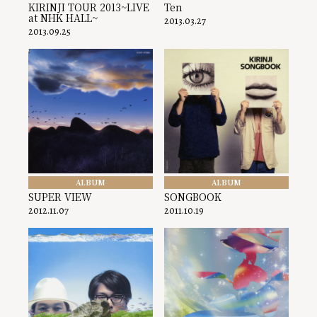
KIRINJI TOUR 2013~LIVE
Ten
at NHK HALL~
2013.03.27
2013.09.25
ALBUM
ALBUM
SUPER VIEW
SONGBOOK
2012.11.07
2011.10.19