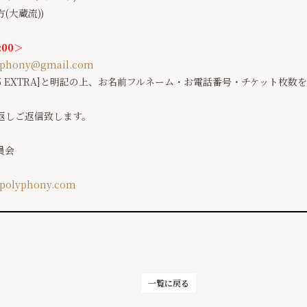
(大蔵流))
:00＞
phony@gmail.
com
25 EXTRA]と明記の上、お名前フルネーム・お電話番号・チケット枚
返しご返信致します。
員会
polyphony.
com
一覧に戻る