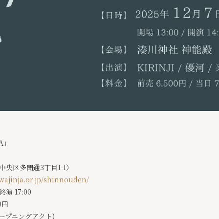
A」
央区多聞通3丁目1-1）
ajinja.
or.jp/shinnouden/
終演 17:00
0円
 (オープニングアクト)