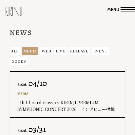
MENU
NEWS
ALL
MEDIA
WEB
LIVE
RELEASE
EVENT
GOODS
04/10
2026.
MEDIA
「billboard classics KIRINJI PREMIUM
SYMPHONIC CONCERT 2026」インタビュー掲載
03/31
2026.