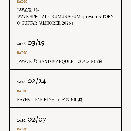
RADIO
J-WAVE「J-
WAVE SPECIAL OKUMURAGUMI presents TOKY
O GUITAR JAMBOREE 2026」
03/19
2026.
RADIO
J-WAVE「GRAND MARQUEE」コメント出演
02/24
2026.
RADIO
BAYFM「FAB NIGHT」ゲスト出演
02/07
2026.
RADIO