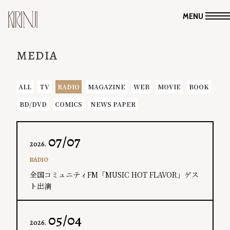
MENU
MEDIA
ALL
TV
RADIO
MAGAZINE
WEB
MOVIE
BOOK
BD/DVD
COMICS
NEWS PAPER
07/07
2026.
RADIO
全国コミュニティFM「MUSIC HOT FLAVOR」ゲス
ト出演
05/04
2026.