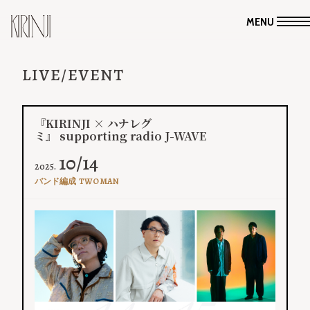
MENU
LIVE/EVENT
『KIRINJI × ハナレグ
ミ』 supporting radio J-WAVE
10/14
2025.
バンド編成
TWO MAN