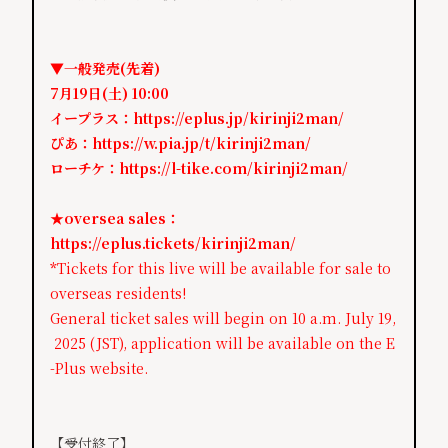
▼一般発売(先着)
7月19日(土) 10:00
イープラス：
https://eplus.jp/kirinji2man/
ぴあ：
https://w.pia.jp/t/kirinji2man/
ローチケ：
https://l-tike.com/kirinji2man/
★oversea sales：
https://eplus.tickets/kirinji2man/
*
Tickets for this live will be available for sale to
overseas residents!
General ticket sales will begin on 10 a.m. July 19,
2025 (JST), application will be available on the E
-Plus website.
【受付終了】