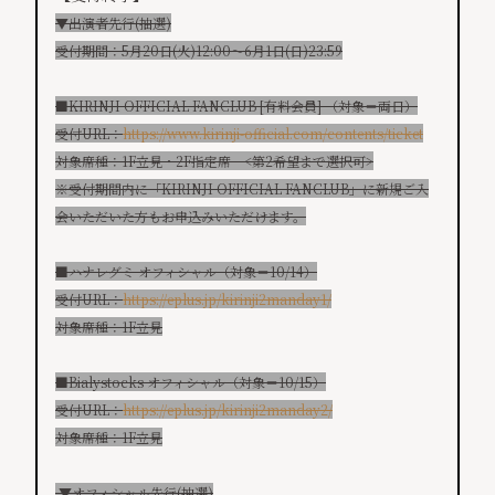
▼出演者先行(抽選)
受付期間：5月20日(火)12:00～6月1日(日)23:59
■KIRINJI OFFICIAL FANCLUB [有料会員] （対象＝両日）
受付URL：
https://www.kirinji-official.com/contents/ticket
対象席種：1F立見・2F指定席 <第2希望まで選択可>
※受付期間内に「KIRINJI OFFICIAL FANCLUB」に新規ご入
会いただいた方もお申込みいただけます。
■ハナレグミ オフィシャル（対象＝10/14）
受付URL：
https://eplus.jp/kirinji2manday1/
対象席種：1F立見
■Bialystocks オフィシャル（対象＝10/15）
受付URL：
https://eplus.jp/kirinji2manday2/
対象席種：1F立見
▼オフィシャル先行(抽選)