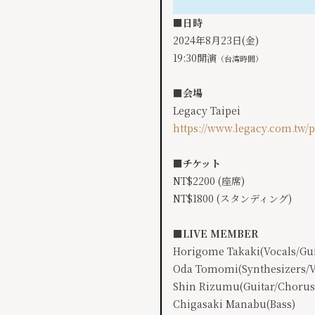
■日時
2024年8月23日(金)
19:30開演
（台湾時間）
■会場
Legacy Taipei
https://www.legacy.com.tw/p
■チケット
NT$2200 (座席)
NT$1800 (スタンディング)
■LIVE MEMBER
Horigome Takaki(Vocals/Gui
Oda Tomomi(Synthesizers/V
Shin Rizumu(Guitar/Chorus
Chigasaki Manabu(Bass)