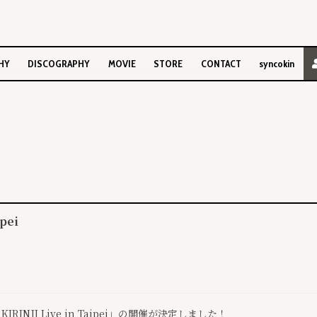
HY
DISCOGRAPHY
MOVIE
STORE
CONTACT
syncokin
ipei
RINJI Live in Taipei」の開催が決定しました！