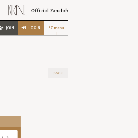
JOIN
LOGIN
FC menu
BACK
ームよ