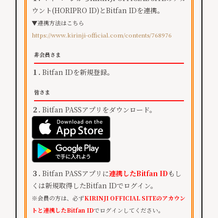
ウント(HORIPRO ID)とBitfan IDを連携。
▼連携方法はこちら
https://www.kirinji-official.com/contents/768976
非会員さま
１.
Bitfan IDを新規登録。
皆さま
２.
Bitfan PASSアプリをダウンロード。
３.
Bitfan PASSアプリに
連携したBitfan ID
もし
くは新規取得したBitfan IDでログイン。
※会員の方は、必ず
KIRINJI OFFICIAL SITEのアカウン
トと連携したBitfan ID
でログインしてください。