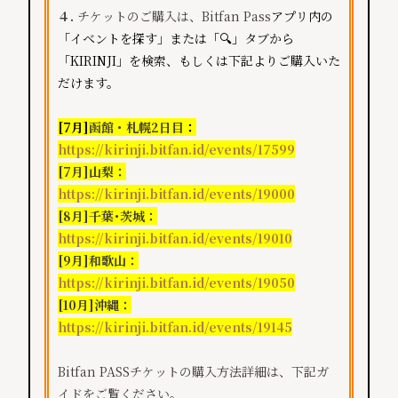
４.
チケットのご購入は、Bitfan Pass
アプリ内の
「イベントを探す」または「🔍」タブから
「KIRINJI」を検索、もしくは下記よりご購入いた
だけます。
[7月]
函館・札幌2日目
：
https://kirinji.bitfan.id/events/17599
[7月]山梨：
https://kirinji.bitfan.id/events/19000
[8月]千葉･茨城：
https://kirinji.bitfan.id/events/19010
[9月]和歌山：
https://kirinji.bitfan.id/events/19050
[10月]沖縄：
https://kirinji.bitfan.id/events/19145
Bitfan PASSチケットの購入方法詳細は、下記ガ
イドをご覧ください。