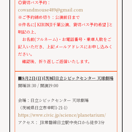
◎貸切バス予約：
cowandmouse489@gmail.com
※ご予約締め切り：公演前日まで
※件名に[ KIRINJI千葉公演、貸切バス予約希望 ]と
明記の上、
お名前(フルネーム)・お電話番号・乗車人数をご
記入いただき、上記メールアドレスにお申し込みく
ださい。
確認後、折り返しご返信いたします。
■8月2日(日)[茨城]日立シビックセンター 天球劇場
開場18:30 / 開演19:00
会場：日立シビックセンター 天球劇場
（茨城県日立市幸町1-21-1）
https://www.civic.jp/science/planetarium/
アクセス： JR常磐線日立駅中央口から徒歩3分