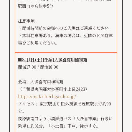
駅西口から徒歩5分
注意事項：
・開場時間前の会場へのご入場はご遠慮ください。
・無料駐車場あり。満車の場合は、近隣の民間駐車
場をご利用ください。
■8月1日(土)[千葉]大多喜有用植物苑
開場17:00 / 開演18:00
会場：大多喜有用植物苑
（千葉県夷隅郡大多喜町小土呂2423）
https://otaki-herbgarden.jp/
アクセス： 東京駅よりJR外房線で茂原駅まで約90
分。
茂原駅南口より小湊鉄道バス「大多喜車庫」行きに
乗車し約31分、「小土呂」下車、徒歩すぐ。