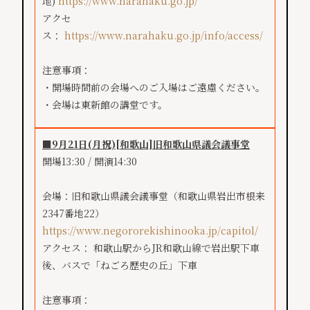
地)
https://www.narahaku.go.jp/
アクセ
ス：
https://www.narahaku.go.jp/info/access/
注意事項：
・開場時間前の会場へのご入場はご遠慮ください。
・会場は東新館の講堂です。
■9月21日(月祝)[和歌山]旧和歌山県議会議事堂
開場13:30 / 開演14:30
会場：旧和歌山県議会議事堂（和歌山県岩出市根来
2347番地22）
https://www.negororekishinooka.jp/capitol/
アクセス： 和歌山駅からJR和歌山線で岩出駅下車
後、バスで「ねごろ歴史の丘」下車
注意事項：