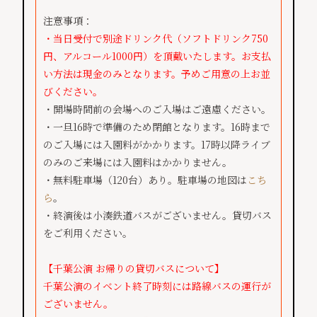
注意事項：
・当日受付で別途ドリンク代（ソフトドリンク750
円、アルコール1000円）を頂戴いたします。お支払
い方法は現金のみとなります。予めご用意の上お並
びください。
・開場時間前の会場へのご入場はご遠慮ください。
​・一旦16時で準備のため閉館となります。
16時まで
のご入場には入園料がかかります。
17時以降ライブ
のみのご来場には入園料はかかりません。
​・無料駐車場（120台）あり。駐車場の地図は
こち
ら
。
・終演後は小湊鉄道バスがございません。貸切バス
をご利用ください。
【千葉公演 お帰りの貸切バスについて】
千葉公演のイベント終了時刻には路線バスの運行が
ございません。