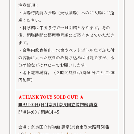
注意事項：
・開場時間前の会場（天球劇場）へのご入場はご遠
慮ください。
・科学館は午後５時で一旦閉館となります。その
後、開場時間に整理番号順にご案内させていただき
ます。
・会場内飲食禁止。水筒やペットボトルなどふた付
の容器に入った飲料のみ持ち込みは可能ですが、水
分補給などはロビーでお願いします。
・地下駐車場有。（２時間無料/以降60分ごとに200
円加算）
★THANK YOU!! SOLD OUT!!★
■9月20日(日)[奈良]奈良国立博物館 講堂
開場14:00 / 開演14:45
会場：奈良国立博物館 講堂(奈良市登大路町50番