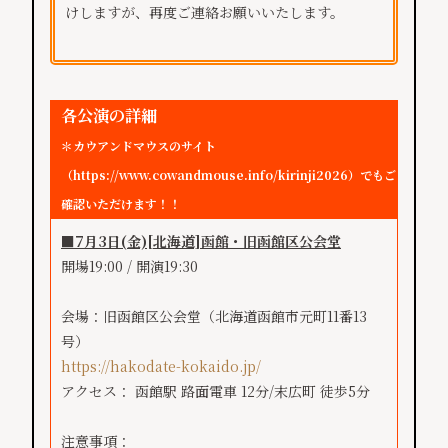
けしますが、再度ご連絡お願いいたします。
各公演の詳細
＊カウアンドマウスのサイト
（
https://www.cowandmouse.info/
kirinji2026
）でもご
確認いただけます！！
■7月3日(金)[北海道]函館・旧函館区公会堂
開場19:00 / 開演19:30
会場：旧函館区公会堂（北海道函館市元町11番13
号）
https://hakodate-kokaido.jp/
アクセス： 函館駅 路面電車 12分/末広町 徒歩5分
注意事項：