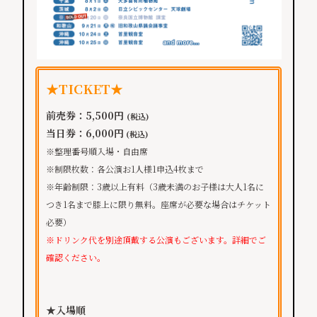
★TICKET★
前売券：5,500円
(税込)
当日券：6,000円
(税込)
※整理番号順入場・自由席
※制限枚数：各公演お1人様1申込4枚まで
※年齢制限：3歳以上有料（3歳未満のお子様は大人1名に
つき1名まで膝上に限り無料。座席が必要な場合はチケット
必要）
※ドリンク代を別途頂戴する公演もございます。詳細でご
確認ください。
★入場順