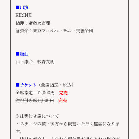
■出演
KIRINJI
指揮：齋藤友香理
管弦楽：東京フィルハーモニー交響楽団
■編曲
山下康介、萩森英明
■チケット
（全席指定・税込）
全席指定 12,000円
完売
注釈付き席11,000円
完売
※注釈付き席について
・ステージの横・後方から観覧いただく座席になりま
す。