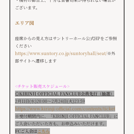
・機材の都合上、十分な音響効果が得られない場合が
ございます。
エリア図
座席からの見え方はサントリーホール公式HPをご参照
ください
https://www.suntory.co.jp/suntoryhall/seat/
※外
部サイトへ遷移します
<チケット販売スケジュール>
◎KIRINJI OFFICIAL FANCLUB会員先行（抽選）
2月11日(水)20:00～2月24日(火)23:59
https://www.kirinji-official.com/contents/ticket
※受付期間内に、「KIRINJI OFFICIAL FANCLUB」に
ご入会いただいた方も、お申込みいただけます。
FCご入会は
こちら