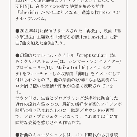
2021年より堀込高樹のソロ・プロジェクトとなった
KIRINJI。音楽ファンの間で絶賛を集めた前作
『cherish』から2年ぶりとなる、通算15枚目のオリジ
ナル・アルバム。
●2021年4月に配信リリースされた「再会」、映画『鳩
の撃退法』主題歌の「爆ぜる心臓 feat. Awich」に新
曲7曲を加えた全9曲入り。
●印象的なアルバム・タイトル「crepuscular」(読
み：クリパスキュラー)は、シンガー・ソングライター/
プロデューサー/DJ、Maika Loubté (マイカ ルブ
テ) をフィーチャーした収録曲「薄明」をイメージして
付けられたもので、他の楽曲の歌詞にも堀込高樹がコ
ロナ禍で抱いた感情や印象が色濃く反映されていま
す。
サウンドは、生音とプログラミングが絶妙に融合した
近作の流れを汲みつつ、最新の嗜好や音楽的アイデアが
随所に盛り込まれたものに。歌詞／サウンドの両面
で、ソロ・プロジェクトとなって、これまで以上に冒
険的な姿勢を感じさせる作品です。
●新曲のミュージシャンには、バンド時代から引き続