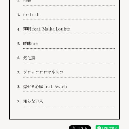
2.
first call
3.
薄明 feat. Maika Loubté
4.
曖昧me
5.
気化猫
6.
ブロッコロロマネスコ
7.
爆ぜる心臓 feat. Awich
8.
知らない人
9.