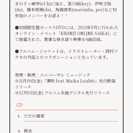
きの千ヶ崎学(el-b)に加え、宮川純(key)、伊吹文裕
(ds)、橋本現輝(ds)、角銅真実(marimba, per)など初
参加のメンバーをお迎え！！
●初回限定盤ボーナスDVDには、2021年5月に行われた
オンライン・イベント「KIRINJI ONLINE SAIKAI」に
て披露された、貴重な弾き語り映像を4曲収録。
●アルバム・ジャケットは、イラストレーター・西村ツ
チカの作品とのコラボレーションとなっています。
発売・販売：ユニバーサル ミュージック
※11月19日(金)「薄明 feat. Maika Loubté」先行配信
リリース
※12月03日(金) アルバム全曲デジタル先行リリース
CD
ただの風邪
1.
再会
2.