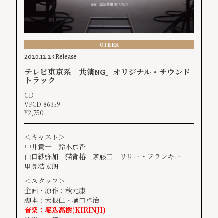
OTHER
2020.12.23 Release
テレビ東京系「共演NG」オリジナル・サウンド
トラック
CD
VPCD-86359
¥2,750
＜キャスト＞
中井貴一 鈴木京香
山口紗弥加 猫背椿 斎藤工 リリー・フランキー
里見浩太朗
＜スタッフ＞
企画・原作：秋元康
脚本：大根仁・樋口卓治
音楽：堀込高樹(KIRINJI)