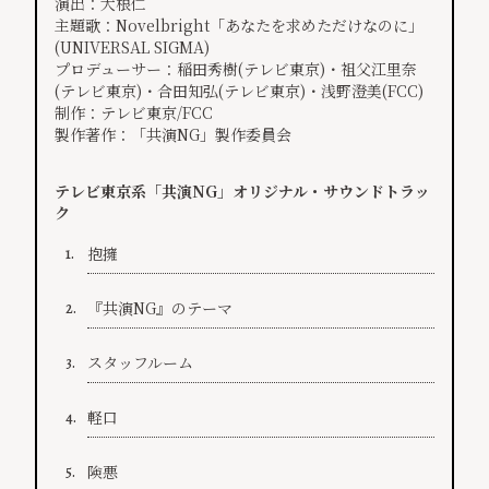
演出：大根仁
主題歌：Novelbright「あなたを求めただけなのに」
(UNIVERSAL SIGMA)
プロデューサー：稲田秀樹(テレビ東京)・祖父江里奈
(テレビ東京)・合田知弘(テレビ東京)・浅野澄美(FCC)
制作：テレビ東京/FCC
製作著作：「共演NG」製作委員会
テレビ東京系「共演NG」オリジナル・サウンドトラッ
ク
抱擁
1.
『共演NG』のテーマ
2.
スタッフルーム
3.
軽口
4.
険悪
5.