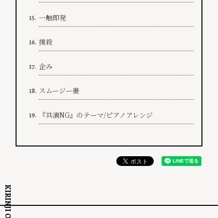
一触即発
15.
撲殺
16.
企み
17.
スムージー妻
18.
『共演NG』のテーマ/ピアノアレンジ
19.