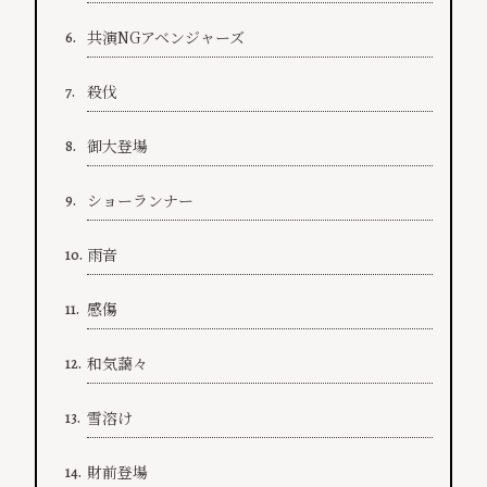
共演NGアベンジャーズ
6.
殺伐
7.
御大登場
8.
ショーランナー
9.
雨音
10.
感傷
11.
和気藹々
12.
雪溶け
13.
財前登場
14.