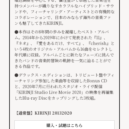
堀込高樹を中心とする、個性豊かで卓越した音楽性を
持つメンバーが織りなすカラフルなハイブリッド・サウ
ンドや、フィーチャリング・アーティストとの有機的な
コラボレーションで、日本のみならず海外の音楽ファ
ンも魅了してきたKIRINJI。
●本作はその8年間の歩みを凝縮したベスト・アルバ
ム。2014年から2019年にかけて発表された『11』、
『ネオ』、『愛をあるだけ、すべて』、『cherish』と
いう4枚のオリジナル・アルバムから16曲をセレクトし
年代順に収録。アルバムごとに新たなフェーズに挑んで
きたバンドの音楽的冒険の軌跡を一気に辿ることがで
きる作品です。
●デラックス・エディションは、トリビュート盤やフィ
ーチャリング参加した楽曲等を収録したBonus CD
と、2020年7月に行われたスタジオ・ライヴ配信
「KIRINJI Studio Live Movie 2020」の映像を再編集
したBlu-ray Discをカップリングした3枚組。
【通常盤】KIRINJI 20132020
購入・試聴はこちら