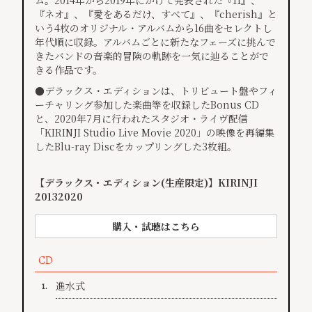
ム。2014年から2019年にかけて発表された『11』、
『ネオ』、『愛をあるだけ、すべて』、『cherish』と
いう4枚のオリジナル・アルバムから16曲をセレクトし
年代順に収録。アルバムごとに新たなフェーズに挑んで
きたバンドの音楽的冒険の軌跡を一気に辿ることがで
きる作品です。
●デラックス・エディションは、トリビュート盤やフィ
ーチャリング参加した楽曲等を収録したBonus CD
と、2020年7月に行われたスタジオ・ライヴ配信
「KIRINJI Studio Live Movie 2020」の映像を再編集
したBlu-ray Discをカップリングした3枚組。
【デラックス・エディション(生産限定)】KIRINJI
20132020
購入・試聴はこちら
CD
進水式
1.