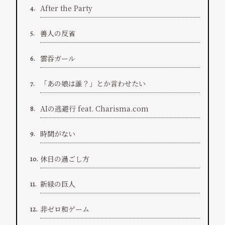
After the Party
4.
善人の反省
5.
雲吞ガール
6.
「あの娘は誰？」とか言わせたい
7.
AIの逃避行 feat. Charisma.com
8.
時間がない
9.
休日の過ごし方
10.
新緑の巨人
11.
非ゼロ和ゲーム
12.