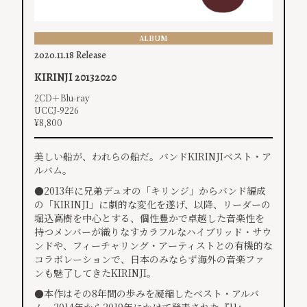
ALBUM
2020.11.18 Release
KIRINJI 20132020
2CD＋Blu-ray
UCCJ-9226
¥8,800
美しい船が、われらの船だ。バンドKIRINJIベスト・ア
ルバム。
●2013年に兄弟デュオの「キリンジ」からバンド編成
の「KIRINJI」に劇的な変化を遂げ、以降、リーダーの
堀込高樹を中心とする、個性豊かで卓越した音楽性を
持つメンバーが織りなすカラフルなハイブリッド・サウ
ンドや、フィーチャリング・アーティストとの有機的な
コラボレーションで、日本のみならず海外の音楽ファ
ンも魅了してきたKIRINJI。
●本作はその8年間の歩みを凝縮したベスト・アルバ