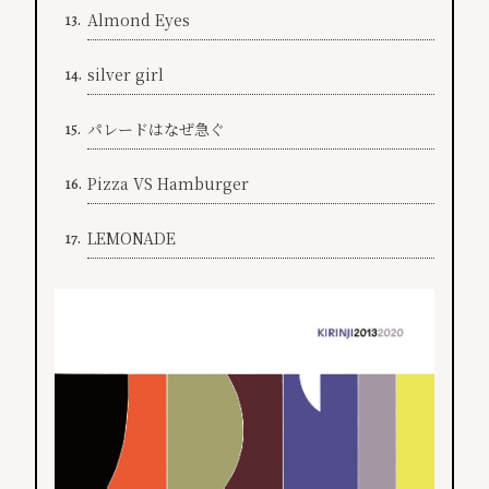
Almond Eyes
13.
silver girl
14.
パレードはなぜ急ぐ
15.
Pizza VS Hamburger
16.
LEMONADE
17.