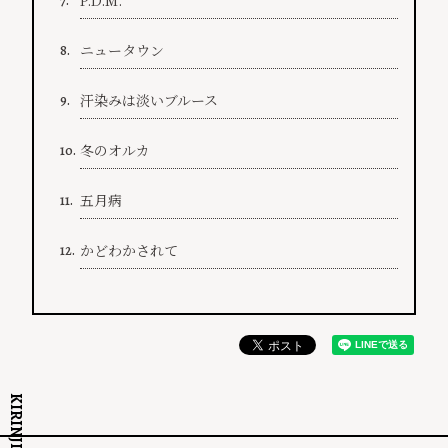
P.D.M.
7.
ニュータウン
8.
汗染みは淡いブルース
9.
冬のオルカ
10.
五月病
11.
かどわかされて
12.