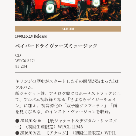
ALBUM
1998.10.25 Release
ペイパードライヴァーズミュージック
CD
WPC6-8474
¥3,204
キリンジの歴史がスタートしたその瞬間が詰まった1st
アルバム。
紙ジャケット盤、アナログ盤にはボーナストラックとし
て、アルバム初収録となる「さよならデイジーチェイ
ン」に加え、初音源化の「双子座グラフィティ」「雨
を見くびるな」のインスト・ヴァージョンを収録。
●2014/08/06 【紙ジャケット＆デジタル・リマスタ
ー】（初回生産限定）WPCL-11946
●2016/09/21 【アナログ】（初回生産限定）WPJL-