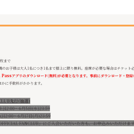
4枚まで
満のお子様は大人1名につき1名まで膝上に限り無料。座席が必要な場合はチケット
n Pass
アプリのダウンロード(無料)が必要となります。事前にダウンロード・登録
ほかに手数料がかかります。
NCLUB先行(抽選)
2:00～6月5日(水)23:59
2:00～6月17日(月)23:
59
 OFFICIAL FANCLUB」にご入会いただいた方も、お申込みいただけま