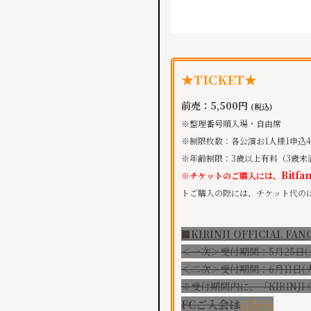
★TICKET★
前売：5,500円
(税込)
※整理番号順入場・自由席
※制限枚数：各公演お1人様1申込
※年齢制限：3歳以上有料（3歳未
Bitfa
※チケットのご購入には、
トご購入の際には、チケット代の
■KIRINJI OFFICIAL FA
＜一次＞​受付期間：5月25日(土)1
＜二次＞受付期間：6月11日(火)1
※受付期間内に、「KIRINJI
FCご入会は
こちら