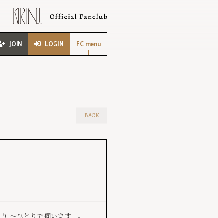
JOIN
LOGIN
FC menu
BACK
き語り ～ひとりで伺います」。