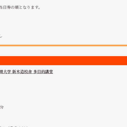
→当日券の順となります。
し
期大学 新木造校舎 多目的講堂
分