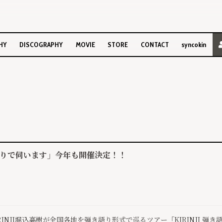
HY
DISCOGRAPHY
MOVIE
STORE
CONTACT
syncokin
～ひとりで伺います」今年も開催決定！！
IRINJI堀込高樹が全国各地を弾き語り形式で巡るツアー「KIRINJI 弾