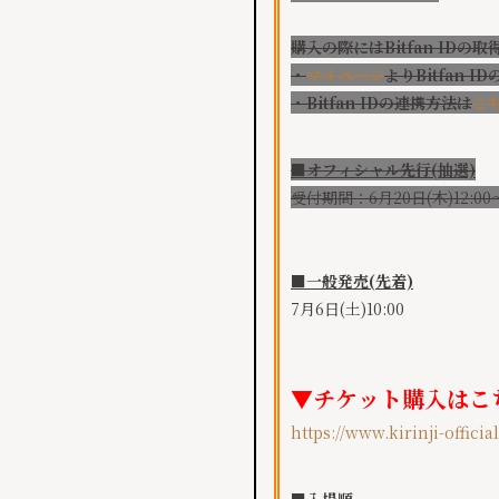
購入の際にはBitfan ID
・
マイページ
よりBitfan 
・Bitfan IDの連携方法は
こ
■オフィシャル先行(抽選)
受付期間：6月20日(木)12:00～
■一般発売(先着)
7月6日(土)10:00
▼チケット購入はこ
https://www.kirinji-offici
■入場順