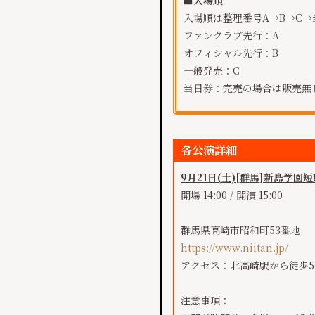
入場順は整理番号A→B→C
ファンクラブ先行：A
オフィシャル先行：B
一般発売：C
当日券：完売の場合は販売無
各公演詳細
9月21日(土)
[群馬]
新島学園短
開場 14:00 / 開演 15:00
群馬県高崎市昭和町53番地
https://www.niitan.jp/
アクセス：
北高崎駅から徒歩5
注意事項：