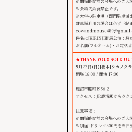
※開場時間前の会場へのご入
※会場内飲食禁止です。
※大学の駐車場（西門駐車場
駐車場利用の場合は必ず下記
cowandmouse489@gmail
件名に[KIRINJI群馬公演
お名前(フルネーム)・お電話
★THANK YOU!! SOLD OU
9月22日(日)
[栃木]
シカノクラ
開場 16:00 / 開演 17:00
鹿沼市睦町1956-2
アクセス：JR鹿沼駅からタク
注意事項：
※開場時間前の会場へのご入
※別途1ドリンク500円を当