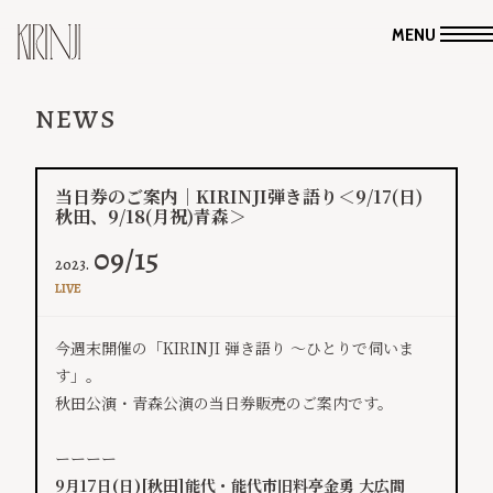
MENU
NEWS
当日券のご案内｜KIRINJI弾き語り＜9/17(日)
秋田、9/18(月祝)青森＞
09/15
2023.
LIVE
今週末開催の「KIRINJI 弾き語り ～ひとりで伺いま
す」。
秋田公演・青森公演の当日券販売のご案内です。
ーーーー
9月17日(日)[秋田]能代・能代市旧料亭金勇 大広間