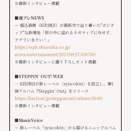
※最新インタビュー掲載
■週プレNEWS
ー 堀込高樹（KIRINJI）が最新作で辿り着いた"ポジテ
ィブ"な新境地「世の中に溢れるネガティブに与せず、
アゲていきたい！」
https://wpb.shueisha.co.jp/
news/entertainment/2023/09/17/
120709/
※最新インタビューと撮り下ろしカット掲載
■STEPPIN’ OUT! WEB
— KIRINJIが新レーベル〈syncokin〉を設立し、第1
弾アルバム『Steppin’ Out』をリリース
https://barfout.jp/steppinout/
culture/5649/
※最新インタビュー掲載
■MusicVoice
ー 新レーベル「syncokin」から届けるニューアルバム