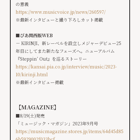
の意義
https://www.musicvoice.jp/
news/260597/
※最新インタビューと撮り下ろしカット掲載
■ぴあ関西版WEB
－ KIRINJI、新レーベルを設立しメジャーデビュー25
年目にしてまた新たなフェーズへ。ニューアルバム
『Steppin’ Out』を巡るストーリー
https://kansai.pia.co.jp/interview/music/2023-
10/kirinji.html
※最新インタビュー掲載
【MAGAZINE】
■8/19(土)発売‬
「ミュージック・マガジン」‬2023年9月号
https://musicmagazine.stores.jp/items/64d45d85
6b5929002f033bcf