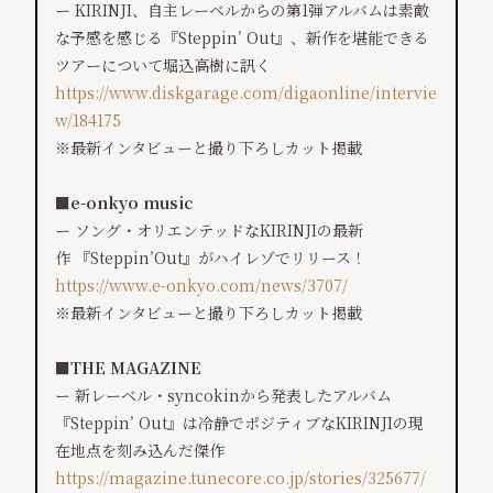
ー KIRINJI、自主レーベルからの第1弾アルバムは素敵
な予感を感じる『Steppin’ Out』、新作を堪能できる
ツアーについて堀込高樹に訊く
https://www.diskgarage.com/digaonline/intervie
w/184175
※最新インタビューと撮り下ろしカット掲載
■e-onkyo music
ー ソング・オリエンテッドなKIRINJI
の最新
作 『Steppin’Out』がハイレゾでリリース！
https://www.e-onkyo.com/news/
3707/
※最新インタビューと撮り下ろしカット掲載
■THE MAGAZINE
ー 新レーベル・syncokinから発表したアルバム
『Steppin’ Out』は冷静でポジティブなKIRINJIの現
在地点を刻み込んだ傑作
https://magazine.tunecore.co.
jp/stories/325677/