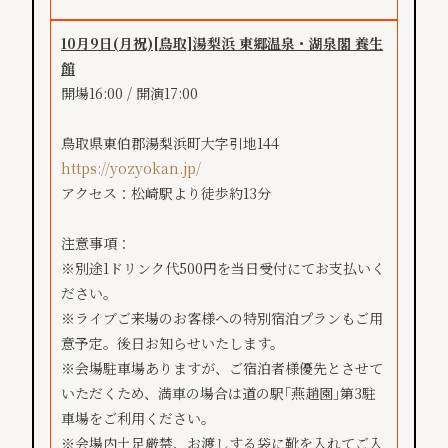
10月9日(月祝)
[鳥取]
湯梨浜 東郷温泉・湖泉閣 養生
館
開場16:00 / 開演17:00
鳥取県東伯郡湯梨浜町大字引地144
https://yozyokan.jp/
アクセス：松崎駅より徒歩約13分
注意事項：
※別途1ドリンク代500円を当日受付にてお支払いく
ださい。
※ライブご来場のお客様への特別宿泊プランもご用
意予定。後日お知らせいたします。
※会場駐車場ありますが、ご宿泊者様優先とさせて
いただくため、満車の場合は道の駅｢燕趙園｣第3駐
車場をご利用ください。
※会場内土足厳禁、お渡しする袋に靴を入れてご入