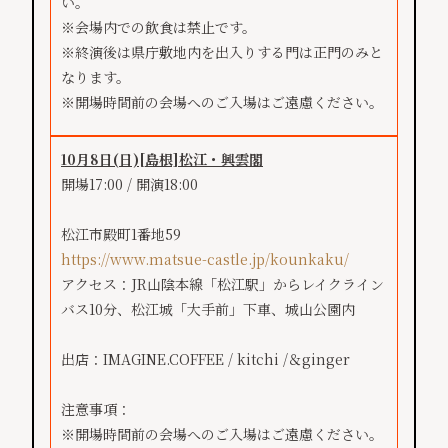
い。
※会場内での飲食は禁止です。
※終演後は県庁敷地内を出入りする門は正門のみと
なります。
※開場時間前の会場へのご入場はご遠慮ください。
10月8日(日)
[島根]
松江・興雲閣
開場17:00 / 開演18:00
松江市殿町1番地59
https://www.matsue-castle.jp/kounkaku/
アクセス：JR山陰本線「松江駅」からレイクライン
バス10分、松江城「大手前」下車、城山公園内
出店：IMAGINE.COFFEE / kitchi /＆ginger
注意事項：
※開場時間前の会場へのご入場はご遠慮ください。