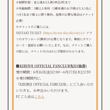
※制限枚数：各公演お1人様1申込4枚まで
※年齢制限：3歳以上有料（3歳未満のお子様は大人1名に
つき1名まで膝上に限り無料。座席が必要な場合はチケット
必要）
※チケットのご購入には、
SKIYAKI TICKET（
https://ticket.skiyaki.tokyo/
）アプ
リのダウンロード(無料)が必要となります。事前にダウン
ロード・登録をお願いいたします。なお、チケットご購入
の際には、チケット代のほかに手数料がかかります。
■KIRINJI OFFICIAL FANCLUB先行(抽選)
受付期間：6月16日(金)12:00～6月27日(火)23:59
※受付期間内に、
「KIRINJI OFFICIAL FANCLUB」にご入会いただ
いた方も、お申込みいただけます。
FCご入会は
こちら