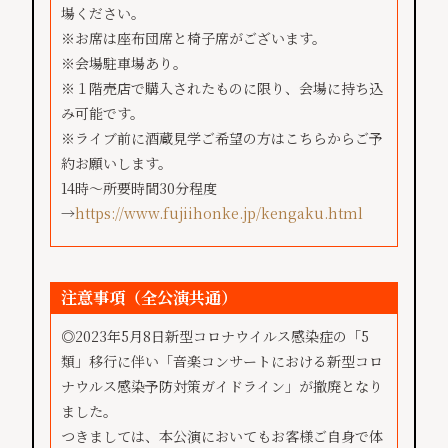
場ください。
※お席は座布団席と椅子席がございます。
※会場駐車場あり。
※１階売店で購入されたものに限り、会場に持ち込
み可能です。
※ライブ前に酒蔵見学ご希望の方はこちらからご予
約お願いします。
14時～所要時間30分程度
→
https://www.fujiihonke.jp/kengaku.html
注意事項（全公演共通）
​​​◎2023年5月8日新型コロナウイルス感染症の「5
類」移行に伴い「音楽コンサートにおける新型コロ
ナウルス感染予防対策ガイドライン」が撤廃となり
ました。
つきましては、本公演においてもお客様ご自身で体