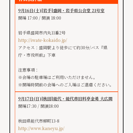
9月16日(土)
[岩手]
盛岡・岩手県公会堂 21号室
開場 17:00 / 開演 18:00
岩手県盛岡市内丸11番2号
http://iwate-kokaido.jp/
アクセス：盛岡駅より徒歩にて約30分/バス『県
庁・市役所前』下車
注意事項：
※会場の駐車場はご利用いただけません。
※開場時間前の会場へのご入場はご遠慮ください。
9月17日(日)
[秋田]
能代・能代市旧料亭金勇 大広間
開場17:30 / 開演18:00
秋田県能代市柳町13-8
http://www.kaneyu.jp/