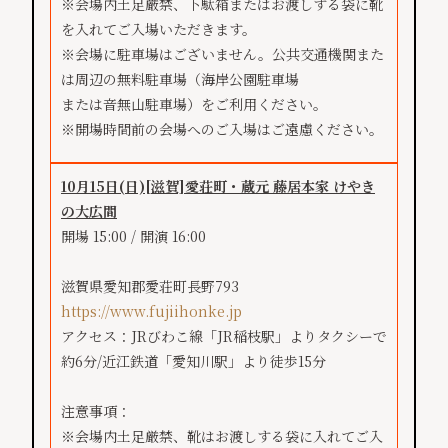
※会場内土足厳禁、下駄箱またはお渡しする袋に靴
を入れてご入場いただきます。
※会場に駐車場はございません。公共交通機関また
は周辺の無料駐車場（海岸公園駐車場
または音無山駐車場）をご利用ください。
※開場時間前の会場へのご入場はご遠慮ください。
10月15日(日)
[滋賀]
愛荘町・蔵元 藤居本家 けやき
の大広間
開場 15:00 / 開演 16:00
滋賀県愛知郡愛荘町長野793
https://www.fujiihonke.jp
アクセス：JRびわこ線「JR稲枝駅」よりタクシーで
約6分/近江鉄道「愛知川駅」より徒歩15分
注意事項：
※会場内土足厳禁、靴はお渡しする袋に入れてご入