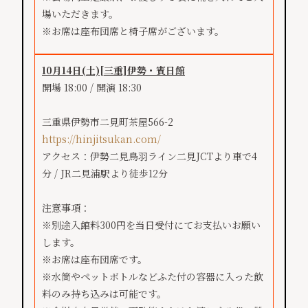
場いただきます。
※お席は座布団席と椅子席がございます。
10月14日(土)
[三重]
伊勢・賓日館
開場 18:00 / 開演 18:30
三重県伊勢市二見町茶屋566-2
https://hinjitsukan.com/
アクセス：伊勢二見鳥羽ライン二見JCTより車で4
分 / JR二見浦駅より徒歩12分
注意事項：
※別途入館料300円を当日受付にてお支払いお願い
します。
※お席は座布団席です。
※水筒やペットボトルなどふた付の容器に入った飲
料のみ持ち込みは可能です。