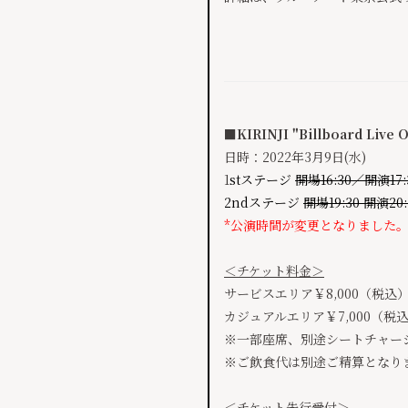
■KIRINJI "Billboard Live 
日時：2022年3月9日(水)
1
stステージ
開場16:30／開演17:
2ndステージ
開場19:30 開演20
*公演時間が変更となりました。
＜チケット料金＞
サービスエリア￥8,000（税込
カジュアルエリア￥7,000（税
※一部座席、別途シートチャー
※ご飲食代は別途ご精算となり
＜チケット先行受付＞