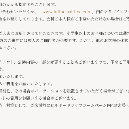
料のかかる指定席もございます。
い合わせいただくか、「
www.billboard-live.com
」内のクラブインフ
合もお断りしております。会員ご本人様がご来店いただけない場合はご
ご入店はお断りさせていただきます。小学生以上のお子様については通
満の方のご来店には成人のご同伴者が必要です。ただし、他のお客様の迷
承下さい。
イアウト、公演内容の一部を変更することもございますので、予めご了
す。
施いたします。
スク着用をお願いいたします。
可能性、その場合はパーテーションを設置させていただく場合がござい
ルドの着用をお願いする場合がございます。
防止対策として、ご来場前にビルボードライブホームページ内<お客様へ