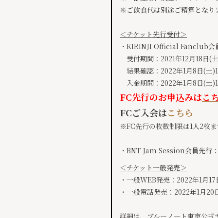
※ご飲食代は別途ご精算となり
＜チケット先行受付＞
・KIRINJI Official Fancl
受付期間：2021年12月18日(土)1
結果確認：2022年1月8日(土)13:
入金期間：2022年1月8日(土)13:
FC先行のお申込みは
こ
FCご入会は
こちら
※FC先行の枚数制限は1人2枚
・BNT Jam Session会員先
＜チケット一般発売＞
・一般WEB発売：2022年1月17日(
・一般電話発売：2022年1月20日(
詳細は、ブルーノート東京公式