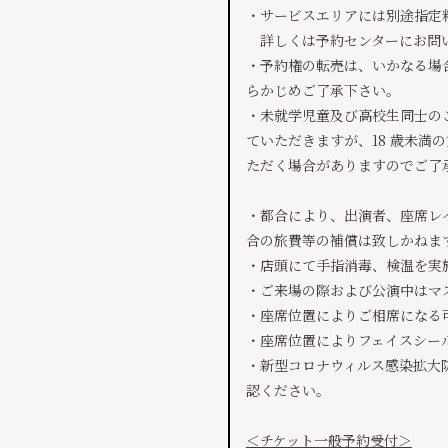
・サービスエリアには別途指定
詳しくは予約センターにお問
・予約権の転売は、いかなる場
らかじめご了承下さい。
・未就学児童及び高校生同士の
ていただきますが、18 歳未
ただく場合がありますのでご了
・都合により、出演者、座席レ
合の旅費等の補償は致しかねま
・店頭にて手指消毒、検温を実
・ご来場の際および公演中はマ
・座席位置によりご相席になる
・座席位置によりフェイスシー
・新型コロナウィルス感染拡大
認ください。
＜チケット一般予約受付＞