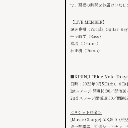
で、至福の時間をお届けいたし
【LIVE MEMBER】
堀込高樹（Vocals, Guitar, Ke
千ヶ崎学（Bass）
楠均（Drums）
林正樹（Piano）
■KIRINJI "Blue Note Tokyo
日時：2022年3月5日(土)、6日(
1stステージ 開場16:00／開演16:
2nd ステージ開場18:30／開演19
＜チケット料金＞
​​[Music Charge] ￥8,800（
※一部座席、別途シートチャー