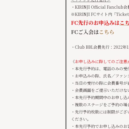
・KIRINJI Official Fancl
​※KIRINJI FCサイト内「
FC先行のお申込みは
こ
FCご入会は
こちら
・Club BBL会員先行：2022年1月
​《
お申し込みに際してのご注意
​・本先行予約は、電話のみの受
・お申込みの際、氏名／ファン
・当日の受付の際に会員番号が
・会員画面をご提示いただけな
・本先行予約期間中のお申し込
・複数のステージをご予約の場
・先行予約枚数には制限がござ
ください。
・本先行予約でお申し込みのお客