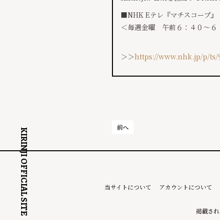
■NHK Eテレ『マチスコープ』
＜毎週金曜 午前６：４０～６
＞＞
https://www.nhk.jp/p/t
前へ
KIRINJI OFFICIAL SITE
当サイトについて
アカウントについて
掲載され