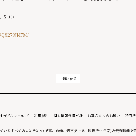
：５０＞
s/9QX278JM7M/
一覧に戻る
お支払いについて
利用規約
個人情報保護方針
お客さまへのお願い
特商法
ているすべてのコンテンツ
(記事、画像、音声データ、映像データ等)の無断転載を