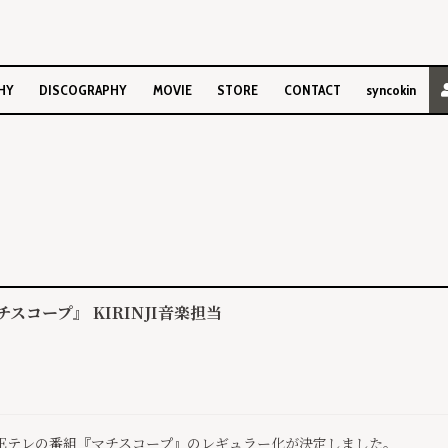
HY
DISCOGRAPHY
MOVIE
STORE
CONTACT
syncokin
スコープ』 KIRINJI音楽担当
HK Eテレの番組『マチスコープ』のレギュラー化が決定しました。